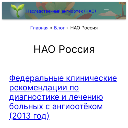
Skip
Наследственный ангиоотёк (НАО)
to
content
Главная
»
Блог
»
НАО Россия
НАО Россия
Федеральные клинические
рекомендации по
диагностике и лечению
больных с ангиоотёком
(2013 год)