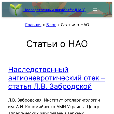
Skip
Наследственный ангиоотёк (НАО)
to
content
Главная
»
Блог
»
Статьи о НАО
Статьи о НАО
Наследственный
ангионевротический отек –
статья Л.В. Забродской
Л.В. Забродская, Институт отоларингологии
им. А.И. Коломийченко АМН Украины, Центр
аллергических заболеваний верхних