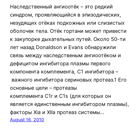
Наследственный ангиоотёк – это редкий
синдром, проявляющийся в эпизодических,
незудящих отёках подкожных или слизистых
оболочек тела. Отёк гортани может привести
к закупорке дыхательных путей. Около 50-ти
лет назад Donaldson и Evans обнаружили
связь между наследственым ангиоотёком и
дефицитом ингибитора плазмы первого
компонента комплемента, C1 ингибитора –
важного ингибитора сериновых протеаз.1 Его
основные цели – протеазы
комплемента С1r и C1s (для которых он
является единственным ингибитором плазмы),
факторы Xia и XIIа протеаз системы…
August 16, 2010