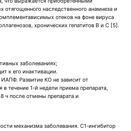
а, что выражается приобретенными
х отягощенного наследственного анамнеза и
комплементависимых отеков на фоне вируса
агенозов, хронических гепатитов В и С [5].
тивных заболеваниях;
дит к его инактивации.
ИАПФ. Развитие КО не зависит от
 в течение 1-й недели приема препарата,
8 ч после отмены препарата и
ности механизма заболевания. С1-ингибитор