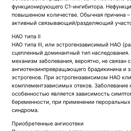
функционирующего С1-ингибитора. Нефункцио
повышенном количестве. Обычная причина – 
активный связывающий/разделяющий участо
НАО типа II
НАО типа III, или эстрогензависимый НАО (ра
сцепленный доминантный тип наследования. 
механизм заболевания, вероятно, не связан 
ангиотензинпревращающего брадикинина и з
эстрогенов. При эстрогензависимом НАО кл
комплементзависимых отеков. Заболевание н
особенностью является зависимость симптом
беременности, при применении пероральных
синдрома.
Приобретенные ангиоотеки