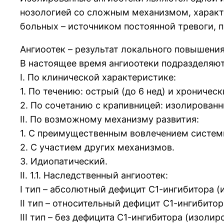
нозологией со сложным механизмом, характ
больных – источником постоянной тревоги, п
Ангиоотек – результат локального повышени
В настоящее время ангиоотеки подразделяю
I. По клинической характеристике:
1. По течению: острый (до 6 нед) и хроническ
2. По сочетанию с крапивницей: изолированн
II. По возможному механизму развития:
1. С преимущественным вовлечением систем
2. С участием других механизмов.
3. Идиопатический.
II. 1.1. Наследственный ангиоотек:
I тип – абсолютный дефицит С1-ингибитора (
II тип – относительный дефицит С1-ингибито
III тип – без дефицита С1-ингибитора (изолир