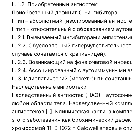
II. 1.2. Приобретенный ангиоотек:
Приобретенный дефицит С1-ингибитора:
I тип – абсолютный (изолированный ангиооте
II тип – относительный c образованием аутоа
II. 2.1. Вызываемый ингибиторами ангиотен
II. 2.2. Обусловленный гиперчувствительно
случаев сочетается с крапивницей).
II. 2.3. Возникающий на фоне очаговой инфе
II. 2.4. Ассоциированный с аутоиммунными 
II. 3. Идиопатический (может быть сочетанн
Наследственные ангиоотеки
Наследственный ангиоотек (НАО) – аутосом
любой области тела. Наследственный компле
ангиоотеков [1]. Клиническая картина компле
этого заболевания как биохимический дефект 
хромосомой 11. В 1972 г. Caldwell впервые