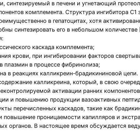
, синтезируемый в печени и угнетающий протеол
онентов комплемента. Структура ингибитора С1 з
реимущественно в гепатоцитах, хотя активирова
бны синтезировать его в небольшом количестве [
я:
ссического каскада комплемента;
ния крови, при ингибировании факторов свертыван
в плазмин в процессе фибринолиза;
на в реакциях калликреин-брадикининовой цепи.
содержание калликреина, который, в свою очере
 неконтролируемой активации ранних компоненто
ции и повышению продукции вазоактивных пептидо
укты перечисленных каскадов, такие как брадик
повышение проницаемости капилляров и экстрав
ых органов. В настоящее время обсуждается вед