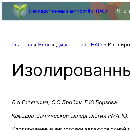
Skip
Что 
Наследственный ангиоотёк (НАО)
to
content
Главная
»
Блог
»
Диагностика НАО
»
Изолиро
Изолированны
Л.А.Горячкина, О.С.Дробик, Е.Ю.Борзова
Кафедра клинической аллергологии РМАПО,
Изолированные ангиоотеки являются одной и