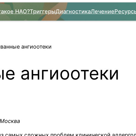
такое НАО?
Триггеры
Диагностика
Лечение
Ресурс
ванные ангиоотеки
е ангиоотеки
 Москва
з самых сложных проблем клинической аллерголо