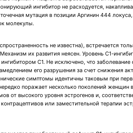
нирующий ингибитор не расходуется, накапливае
точечная мутация в позиции Аргинин 444 локуса,
к молекулы.
спространенность не известна), встречается толь
Механизм их развития неясен. Уровень С1-ингиби
с ингибитором С1. Не исключено, что заболевание
амедлением его разрушения за счет снижения ак
инические симптомы идентичны таковым при перв
ередко поражает несколько поколений женщин в 
ов от высокого уровня эстрогенов и, соответств
 контрацептивов или заместительной терапии эст