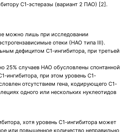
ибитору С1-эстеразы (вариант 2 ПАО) [2].
рые можно лишь при исследовании
строгензависимые отеки (НАО типа III).
ным дефицитом С1-ингибитора, при третьей
но 25% случаев НАО обусловлены спонтанной
1-ингибитора, при этом уровень С1-
словлен отсутствием гена, кодирующего С1-
елециях одного или нескольких нуклеотидов
ибитора, хотя уровень С1-ингибитора может
ное или повышенное количество неправильно