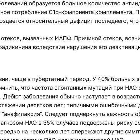
олеваний образуется большое количество антии
ное потребление С1q-компонента комплемента. 
оздается относительный дефицит последнего, чт
отеков, вызванных ИАПФ. Причиной отеков, возн
адикинина вследствие нарушения его деактивации 
и, чаще в пубертатный период. У 40% больных за
помнить, что частота спонтанных мутаций при НАО 
Дебют заболевания обычно наступает в возрасте 
ротяжении десятков лет; типичными ошибочными 
и “анафилаксия”. Следует подчеркнуть важность 
диагнозом НАО в 35% случаев подвержены риску с
нередко на несколько лет опережают другие сим