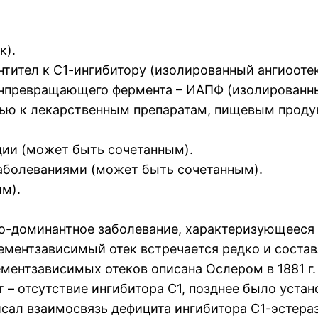
к).
нтител к С1-ингибитору (изолированный ангиоотек
зинпревращающего фермента – ИАПФ (изолированны
стью к лекарственным препаратам, пищевым проду
кции (может быть сочетанным).
заболеваниями (может быть сочетанным).
ым).
но-доминантное заболевание, характеризующееся
ментзависимый отек встречается редко и составл
ментзависимых отеков описана Ослером в 1881 г. 
– отсутствие ингибитора С1, позднее было устано
 описал взаимосвязь дефицита ингибитора С1-эсте