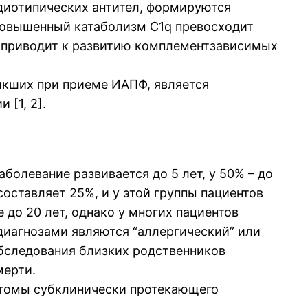
диотипических антител, формируются
Повышенный катаболизм С1q превосходит
о приводит к развитию комплементзависимых
икших при приеме ИАПФ, является
[1, 2].
болевание развивается до 5 лет, у 50% – до
составляет 25%, и у этой группы пациентов
до 20 лет, однако у многих пациентов
диагнозами являются “аллергический” или
обследования близких родственников
мерти.
птомы субклинически протекающего