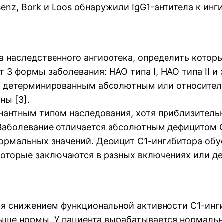
lsenz, Bork и Loos обнаружили IgG1-антитела к инг
а наследственного ангиоотека, определить кото
3 формы заболевания: НАО типа I, НАО типа II и э
 детерминированным абсолютным или относитель
ны [3].
нантным типом наследования, хотя приблизитель
 Заболевание отличается абсолютным дефицитом С
нормальных значений. Дефицит С1-ингибитора обу
которые заключаются в разных включениях или д
тся снижением функциональной активности С1-инг
выше нормы. У пациента вырабатывается нормаль