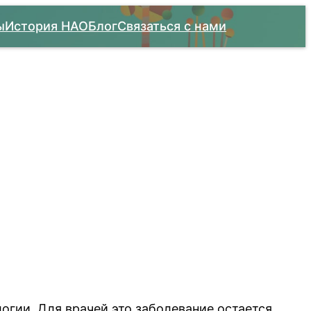
ы
История НАО
Блог
Связаться с нами
гии. Для врачей это заболевание остается