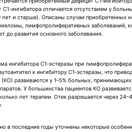
стречается приобретенный дефицит С1-ингибитор
 С1-ингибитора отличается отсутствием у больны
0 лет и старше). Описаны случаи приобретенных 
еломы, лимфопролиферативных заболеваний, колл
т до развития основного заболевания.
изма ингибитора С1-эстеразы при лимфопролифера
 аутоантител к ингибитору С1-эстеразы, что приво
(КО) развиваются у 1–5% больных, принимающих 
аратов. У большинства пациентов КО развивается
колько лет терапии. Отек разрешается через 24–4
.
 но в последние годы уточнены некоторые особен