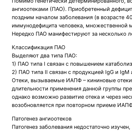
Помимо генетически детерминированного, в
ангиоотеками (ПАО). Приобретенный дефицит
поздним началом заболевания (в возрасте 4
иммунодефицита человека, множественной ми
Нередко ПАО манифестируют за несколько ле
Классификация ПАО
Выделяют два типа ПАО:
1) ПАО типа I связан с повышением катабол
2) ПАО типа II связан с продукцией IgG и IgM
Отеки, вызываемые ИАПФ – кининовые отеки 
длительности применения данной группы преп
однако возможно развитие отека и через нес
возобновляется при повторном приеме ИАПФ
Патогенез ангиоотеков
Патогенез заболевания недостаточно изучен,