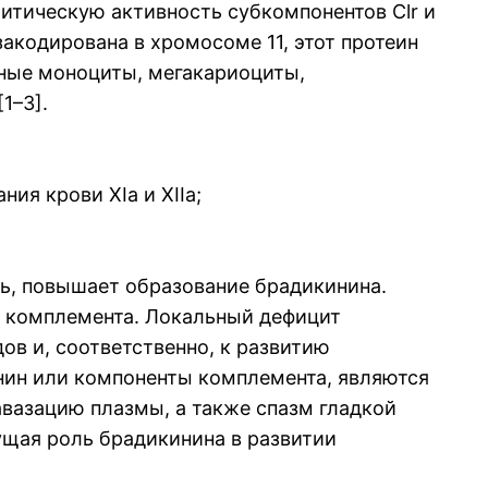
итическую активность субкомпонентов Clr и
акодирована в хромосоме 11, этот протеин
нные моноциты, мегакариоциты,
1–3].
ия крови XIa и XIIa;
дь, повышает образование брадикинина.
в комплемента. Локальный дефицит
в и, соответственно, к развитию
инин или компоненты комплемента, являются
азацию плазмы, а также спазм гладкой
ущая роль брадикинина в развитии