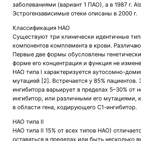
заболеваниями (вариант 1 ПАО), а в 1987 г. A
Эстрогензависимые отеки описаны в 2000 г.
Классификация НАО
Существуют три клинически идентичные тип
компонентов комплемента в крови. Различают 
Первые две формы обусловлены генетически
форме его концентрация и функция не измене
НАО типа I характеризуется аутосомно-доми
мутацией [2]. Встречается у 85% пациентов.
ингибитора варьирует в пределах 5–30% от 
ингибитор, или различными его мутациями, 
в области гена, кодирующего С1-ингибитор.
НАО типа II
НАО типа II 15% от всех типов НАО) отличае
оставаться в пределах или быть несколько 